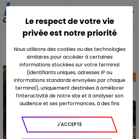
EN
Le respect de votre vie
privée est notre priorité
A Long Lost
Silence
Nous utilisons des cookies ou des technologies
similaires pour accéder à certaines
informations stockées sur votre terminal
(identifiants uniques, adresses IP ou
informations standards envoyées par chaque
terminal), uniquement destinées à améliorer
l’interactivité de notre site et à analyser son
audience et ses performances, à des fins
statistiques. Nous utilisons à ce titre l’outil
Google Analytics pour générer des rapports
J'ACCEPTE
sur le trafic (nombre de visites, temps passé
sur le site, nombre de pages vues en moyenne,