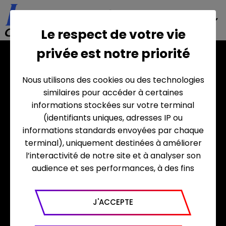
EN
Le respect de votre vie
privée est notre priorité
CONTACT
Nous utilisons des cookies ou des technologies
similaires pour accéder à certaines
informations stockées sur votre terminal
(identifiants uniques, adresses IP ou
informations standards envoyées par chaque
terminal), uniquement destinées à améliorer
l’interactivité de notre site et à analyser son
46 avenue de Breteuil
audience et ses performances, à des fins
75007 Paris
statistiques. Nous utilisons à ce titre l’outil
FRANCE
Google Analytics pour générer des rapports
J'ACCEPTE
sur le trafic (nombre de visites, temps passé
sur le site, nombre de pages vues en moyenne,